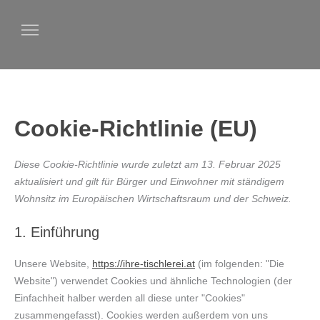
Consent
Consent
Consent
Consent
Consent
Consent
Consent
Consent
Consent
Zum
to
to
to
to
to
to
to
to
to
Inhalt
service
service
service
service
service
service
service
service
service
springen
elementor
woocommerc
wordpress
litespeed
complianz
wistia
google-
google-
sonstiges
fonts
maps
Cookie-Richtlinie (EU)
Diese Cookie-Richtlinie wurde zuletzt am 13. Februar 2025
aktualisiert und gilt für Bürger und Einwohner mit ständigem
Wohnsitz im Europäischen Wirtschaftsraum und der Schweiz.
1. Einführung
Unsere Website,
https://ihre-tischlerei.at
(im folgenden: "Die
Website") verwendet Cookies und ähnliche Technologien (der
Einfachheit halber werden all diese unter "Cookies"
zusammengefasst). Cookies werden außerdem von uns