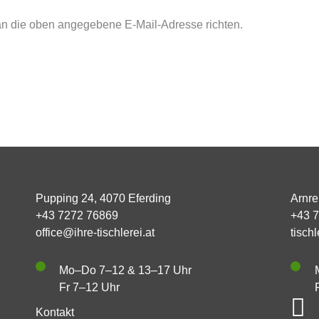
 an die oben angegebene E-Mail-Adresse richten.
Pupping 24, 4070 Eferding
Arnre
+43 7272 76869
+43 
office@ihre-tischlerei.at
tisch
Mo–Do 7–12 & 13–17 Uhr
Fr 7–12 Uhr
Kontakt