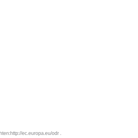
ten:http://ec.europa.eu/odr .