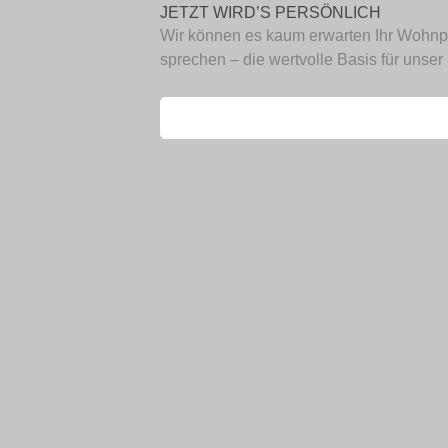
JETZT WIRD’S PERSÖNLICH
Wir können es kaum erwarten Ihr Wohnpr
sprechen – die wertvolle Basis für unser